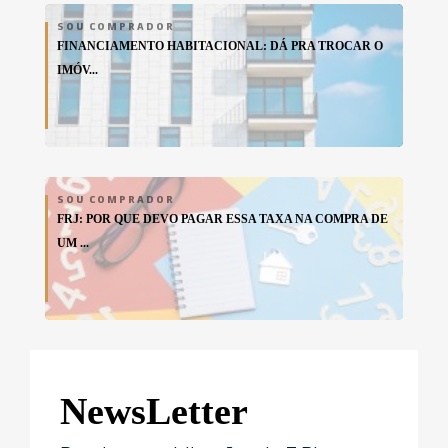
SOU COMPRADOR
FINANCIAMENTO HABITACIONAL: DÁ PRA TROCAR O
IMÓV...
SOU COMPRADOR
FRJ: POR QUE DEVO PAGAR ESSA TAXA NA COMPRA DE
UM ...
NewsLetter