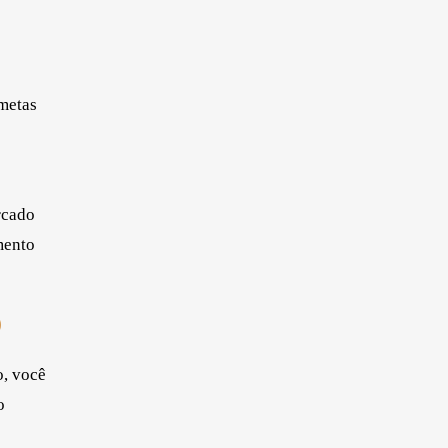
 metas
rcado
mento
O
o, você
o