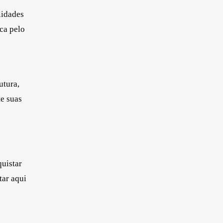
lidades
ca pelo
utura,
te suas
quistar
tar aqui