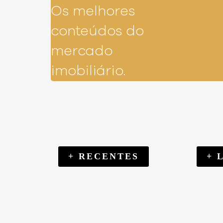
Os melhores
conteúdos do
mercado
imobiliário.
+ RECENTES
+ 
FINANÇAS
SOU 
AS VANTAGENS DO
FINAN
SOU COMPRADOR
SOU 
FINANCIAMENTO DIRETO COM A
DÁ PRA
DESCOBRINDO SEU PRIMEIRO
FRJ: 