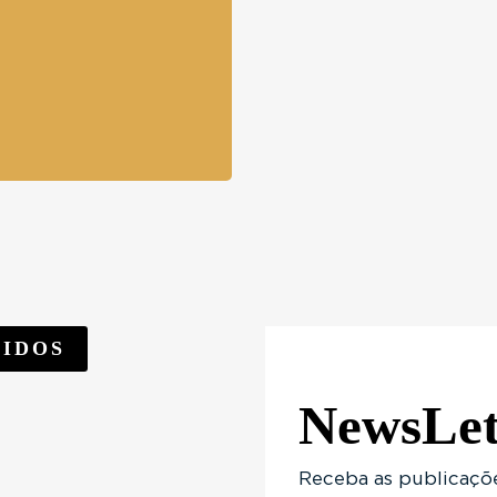
LIDOS
NewsLet
COMPRADOR
CIAMENTO HABITACIONAL:
COMPRADOR
Receba as publicaçõe
 TROCAR O IMÓV...
POR QUE DEVO PAGAR ESSA