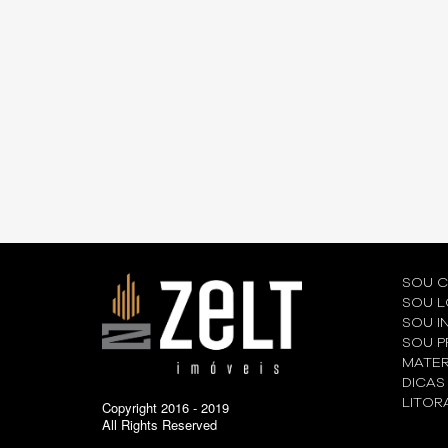
CONSTRU...
IMÓVEL: 5 DICAS PARA ENC...
TAXA N
SOU 
SOU L
SOU I
SOU P
MATER
DICAS
LITOR
Copyright 2016 - 2019
All Rights Reserved