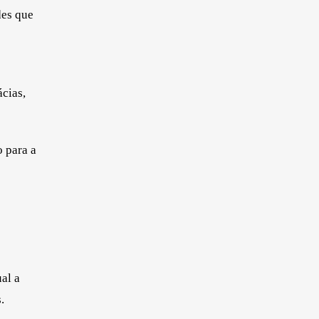
des que
cias,
o para a
al a
.