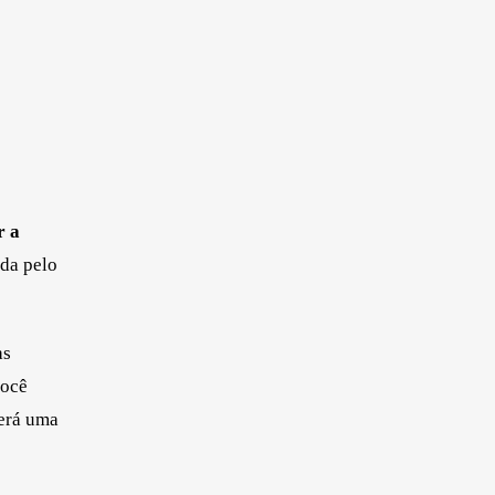
r a
ida pelo
as
você
será uma