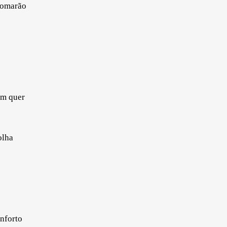
 tomarão
em quer
olha
onforto