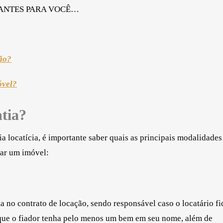
SANTES PARA VOCÊ…
ção?
óvel?
ntia?
a locatícia, é importante saber quais as principais modalidades
gar um imóvel:
 no contrato de locação, sendo responsável caso o locatário f
 que o fiador tenha pelo menos um bem em seu nome, além de