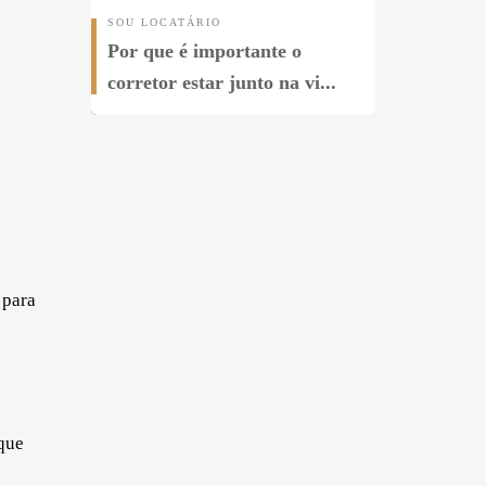
SOU LOCATÁRIO
Por que é importante o
SOU LOCATÁRIO
corretor estar junto na vi...
3 Coisas Cruciais que Você
Precisa Saber Antes de...
 para
ique