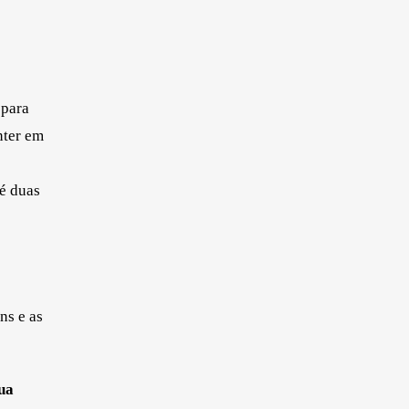
 para
nter em
é duas
ns e as
ua