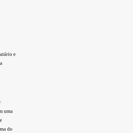
atário e
ra
r
 em uma
e
ima do