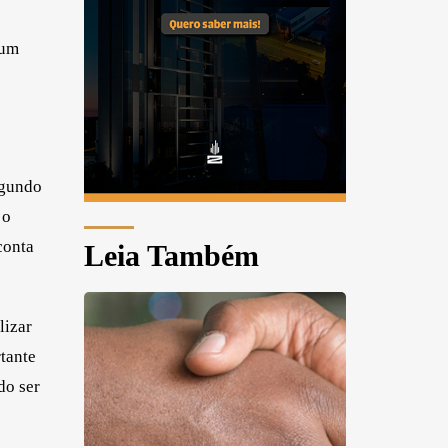
 um
egundo
 o
conta
Leia Também
lizar
tante
do ser