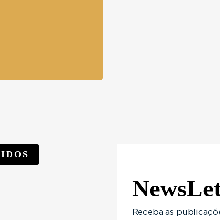
LIDOS
NewsLet
COMPRADOR
CIAMENTO HABITACIONAL:
COMPRADOR
Receba as publicaçõe
 TROCAR O IMÓV...
POR QUE DEVO PAGAR ESSA