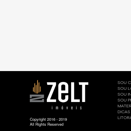
CONSTRU...
IMÓVEL: 5 DICAS PARA ENC...
TAXA N
SOU 
SOU L
SOU I
SOU P
MATER
DICAS
LITOR
Copyright 2016 - 2019
All Rights Reserved