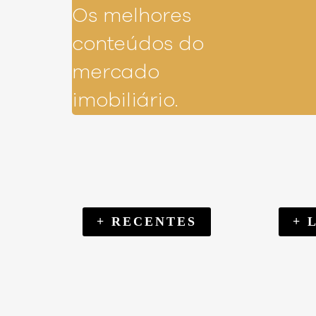
Os melhores
conteúdos do
mercado
imobiliário.
+ RECENTES
+ 
FINANÇAS
SOU 
AS VANTAGENS DO
FINAN
SOU COMPRADOR
SOU 
FINANCIAMENTO DIRETO COM A
DÁ PRA
DESCOBRINDO SEU PRIMEIRO
FRJ: 